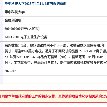
：
华中科技大学2025年4至11月政府采购意向
：
华中科技大学
：
金属刻蚀机
：
600.000000万元(人民币)
：
A02330300电子工业生产设备
采购数量：1台，现场调试时间不小于一周，验收完成以后保修期3年。
英寸，可选8/6/4英寸电极，适用于不同尺寸的晶圆 2、RF-ICP离子
：
σ）达到&lt; 1.0% 3、样品台可偏转（tilt），偏转范围：0°到+16
射 4、工艺过程中，样品台可自转 5、提供单腔式和多腔式等多种腔
：
2025-07
：
意向是本单位政府采购工作的初步安排，具体采购项目情况以相关采购公