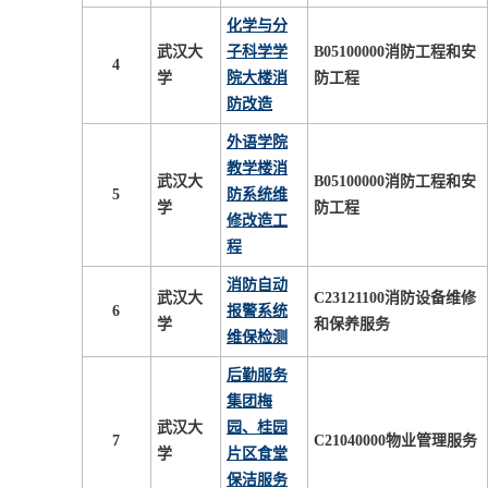
化学与分
武汉大
子科学学
B05100000消防工程和安
4
学
院大楼消
防工程
防改造
外语学院
教学楼消
武汉大
B05100000消防工程和安
5
防系统维
学
防工程
修改造工
程
消防自动
武汉大
C23121100消防设备维修
6
报警系统
学
和保养服务
维保检测
后勤服务
集团梅
武汉大
园、桂园
7
C21040000物业管理服务
学
片区食堂
保洁服务