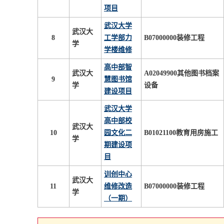
项目
武汉大学
武汉大
8
工学部力
B07000000装修工程
学
学楼维修
高中部智
武汉大
A02049900其他图书档案
9
慧图书馆
学
设备
建设项目
武汉大学
高中部校
武汉大
10
园文化二
B01021100教育用房施工
学
期建设项
目
训创中心
武汉大
11
维修改造
B07000000装修工程
学
（一期）